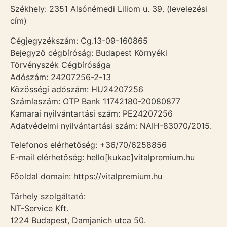
Székhely: 2351 Alsónémedi Liliom u. 39. (levelezési
cím)
Cégjegyzékszám: Cg.13-09-160865
Bejegyző cégbíróság: Budapest Környéki
Törvényszék Cégbírósága
Adószám: 24207256-2-13
Közösségi adószám: HU24207256
Számlaszám: OTP Bank 11742180-20080877
Kamarai nyilvántartási szám: PE24207256
Adatvédelmi nyilvántartási szám: NAIH-83070/2015.
Telefonos elérhetőség: +36/70/6258856
E-mail elérhetőség: hello[kukac]vitalpremium.hu
Főoldal domain: https://vitalpremium.hu
Tárhely szolgáltató:
NT-Service Kft.
1224 Budapest, Damjanich utca 50.