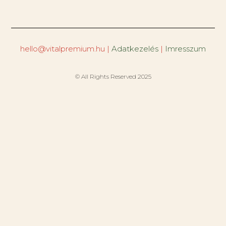
hello@vitalpremium.hu |
Adatkezelés
|
Imresszum
© All Rights Reserved 2025